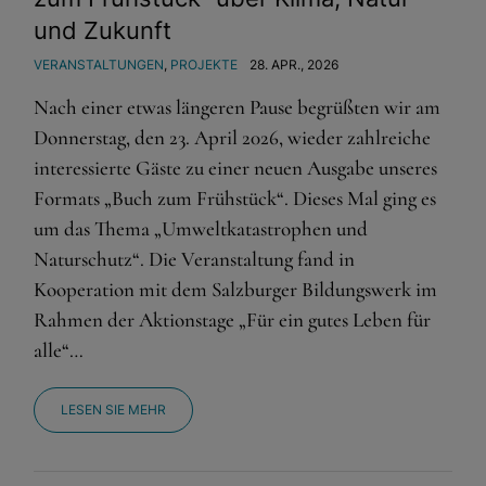
und Zukunft
Externe Medien
Wenn Cookies von externen Medien akzeptiert werden,
VERANSTALTUNGEN
,
PROJEKTE
28. APR., 2026
bedarf der Zugriff auf externe Inhalte keiner manuellen
Nach einer etwas längeren Pause begrüßten wir am
Zustimmung mehr.
Donnerstag, den 23. April 2026, wieder zahlreiche
Google Maps
interessierte Gäste zu einer neuen Ausgabe unseres
Eingebettete Inhalte
Formats „Buch zum Frühstück“. Dieses Mal ging es
um das Thema „Umweltkatastrophen und
Naturschutz“. Die Veranstaltung fand in
Kooperation mit dem Salzburger Bildungswerk im
Rahmen der Aktionstage „Für ein gutes Leben für
alle“…
LESEN SIE MEHR