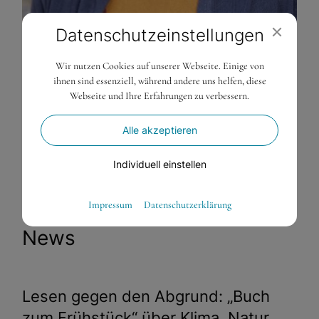
Datenschutz­einstellungen
Bahtić-Kunrath Birgit
Wir nutzen Cookies auf unserer Webseite. Einige von
ihnen sind essenziell, während andere uns helfen, diese
Research Fellow, Politikwissenschaft
Webseite und Ihre Erfahrungen zu verbessern.
bbahtic@ifz-salzburg.at
Alle akzeptieren
Individuell einstellen
Essenziell
Impressum
Datenschutzerklärung
Essenzielle Cookies ermöglichen grundlegende Funktionen
News
und sind für die einwandfreie Funktion der Website
dringend erforderlich.
Warenkorb
Lesen gegen den Abgrund: „Buch
Spracheinstellungen
zum Frühstück“ über Klima, Natur