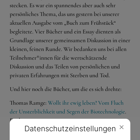
stecken. Es war ein spannendes aber auch sehr
persönliches Thema, das uns gestern bei unserer
aktuellen Ausgabe vom „Buch zum Frühstück“
begleitete. Vier Bücher und ein Essay dienten als
Grundlage unserer gemeinsamen Diskussion in einer
kleinen, feinen Runde. Wir bedanken uns bei allen
Teilnehmer*innen für die wertschätzende
Diskussion und das Teilen von persönlichen und
privaten Erfahrungen mit Sterben und Tod.
Und hier noch die Bücher, um die es sich drehte:
Thomas Ramge:
Wollt ihr ewig leben? Vom Fluch
der Unsterblichkeit und Segen der Biotechnologie
.
Reclam, 2023
Datenschutz­einstellungen
Hans Küng:
Glücklich sterben?
Piper, 2014