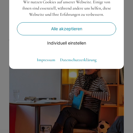
Wir nutzen Cookies auf unserer Webseite. Einige von
Caitlin Doughty:
Wo die Toten tanzen. Wie rund
ihnen sind essenziell, während andere uns helfen, diese
Webseite und Ihre Erfahrungen zu verbessern.
um die Welt gestorben und getrauert wird
. Malik
Verlag, 2019
Alle akzeptieren
Julian Barnes:
Nichts, was man fürchten müsste
. btb
Individuell einstellen
Verlag, 2011
Essenziell
Impressum
Datenschutzerklärung
Essenzielle Cookies ermöglichen grundlegende Funktionen
und sind für die einwandfreie Funktion der Website
dringend erforderlich.
Warenkorb
Spracheinstellungen
Externe Medien
Wenn Cookies von externen Medien akzeptiert werden,
bedarf der Zugriff auf externe Inhalte keiner manuellen