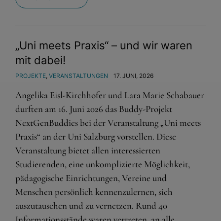
und sind für die einwandfreie Funktion der Website
dringend erforderlich.
Warenkorb
„Uni meets Praxis“ – und wir waren
Spracheinstellungen
mit dabei!
Externe Medien
PROJEKTE
,
VERANSTALTUNGEN
17. JUNI, 2026
Wenn Cookies von externen Medien akzeptiert werden,
Angelika Eisl-Kirchhofer und Lara Marie Schabauer
bedarf der Zugriff auf externe Inhalte keiner manuellen
durften am 16. Juni 2026 das Buddy-Projekt
Zustimmung mehr.
NextGenBuddies bei der Veranstaltung „Uni meets
Google Maps
Praxis“ an der Uni Salzburg vorstellen. Diese
Eingebettete Inhalte
Veranstaltung bietet allen interessierten
Studierenden, eine unkomplizierte Möglichkeit,
pädagogische Einrichtungen, Vereine und
Menschen persönlich kennenzulernen, sich
auszutauschen und zu vernetzen. Rund 40
Informationsstände waren vertreten, an alle