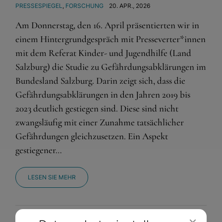
PRESSESPIEGEL
,
FORSCHUNG
20. APR., 2026
Am Donnerstag, den 16. April präsentierten wir in
einem Hintergrundgespräch mit Presseverter*innen
mit dem Referat Kinder- und Jugendhilfe (Land
Salzburg) die Studie zu Gefährdungsabklärungen im
Bundesland Salzburg. Darin zeigt sich, dass die
Gefährdungsabklärungen in den Jahren 2019 bis
2023 deutlich gestiegen sind. Diese sind nicht
zwangsläufig mit einer Zunahme tatsächlicher
Gefährdungen gleichzusetzen. Ein Aspekt
gestiegener…
LESEN SIE MEHR