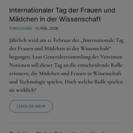
Wenn Cookies von externen Medien akzeptiert werden,
Internationaler Tag der Frauen und
bedarf der Zugriff auf externe Inhalte keiner manuellen
Zustimmung mehr.
Mädchen in der Wissenschaft
Google Maps
FORSCHUNG
11. FEB., 2026
Eingebettete Inhalte
Jährlich wird am 11. Februar der „Internationale Tag
der Frauen und Mädchen in der Wissenschaft“
begangen. Laut Generalversammlung der Vereinten
Nationen soll dieser Tag an die entscheidende Rolle
erinnern, die Mädchen und Frauen in Wissenschaft
und Technologie spielen. Doch welche Rolle spielen
sie wirklich?
LESEN SIE MEHR