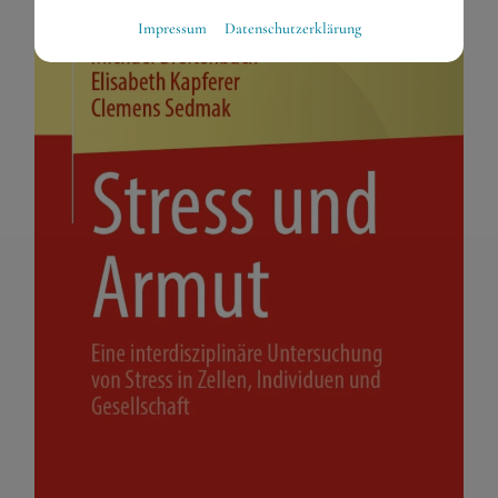
Essenziell
Impressum
Datenschutzerklärung
Essenzielle Cookies ermöglichen grundlegende Funktionen
und sind für die einwandfreie Funktion der Website
dringend erforderlich.
Warenkorb
Spracheinstellungen
Externe Medien
Wenn Cookies von externen Medien akzeptiert werden,
bedarf der Zugriff auf externe Inhalte keiner manuellen
Zustimmung mehr.
Google Maps
Eingebettete Inhalte