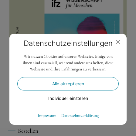
Datenschutz­einstellungen
Wir nutzen Cookies auf unserer Webseite. Einige von
ihnen sind essenziell, während andere uns helfen, diese
Webseite und Ihre Erfahrungen zu verbessern.
Alle akzeptieren
Individuell einstellen
2. April 2025
Essenziell
Impressum
Datenschutzerklärung
Osterbroschüre 2025
Essenzielle Cookies ermöglichen grundlegende Funktionen
Bestellen
und sind für die einwandfreie Funktion der Website