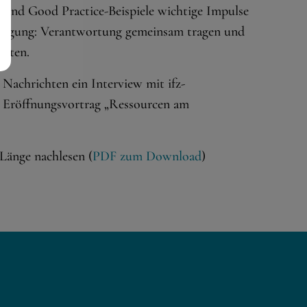
und Good Practice-Beispiele wichtige Impulse
r Tagung: Verantwortung gemeinsam tragen und
alten.
 Nachrichten ein Interview mit ifz-
n Eröffnungsvortrag „Ressourcen am
 Länge nachlesen (
PDF zum Download
)