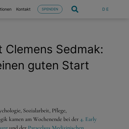
DE
tionen
Kontakt
SPENDEN
it Clemens Sedmak:
inen guten Start
hologie, Sozialarbeit, Pflege,
ogik kamen am Wochenende bei der
4. Early
burg
und der
Paracelsus Medizinischen