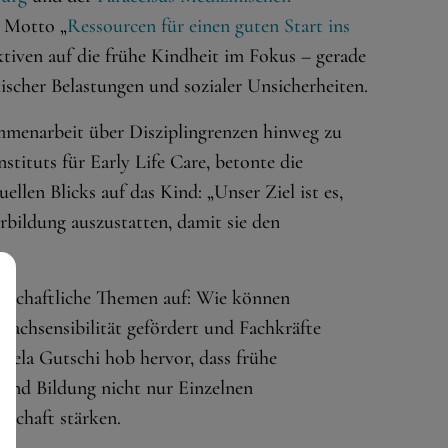
 Motto „
Ressourcen für einen guten Start ins
ektiven auf die frühe Kindheit im Fokus – gerade
scher Belastungen und sozialer Unsicherheiten.
ammenarbeit über Disziplingrenzen hinweg zu
nstituts für Early Life Care, betonte die
ellen Blicks auf das Kind: „Unser Ziel ist es,
rbildung auszustatten, damit sie den
ellschaftliche Themen auf: Wie können
prachsensibilität gefördert und Fachkräfte
niela Gutschi hob hervor, dass frühe
 und Bildung nicht nur Einzelnen
schaft stärken.