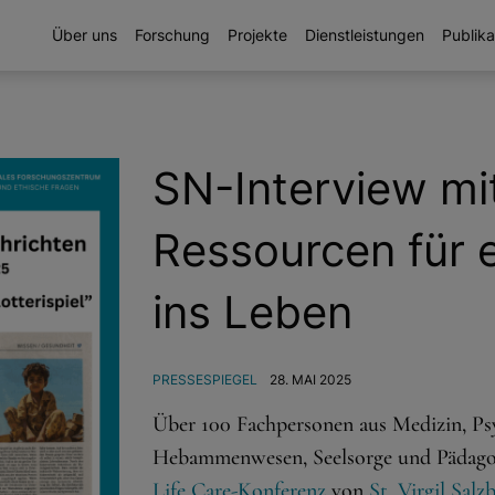
Über uns
Forschung
Projekte
Dienstleistungen
Publika
SN-Interview m
Ressourcen für e
ins Leben
PRESSESPIEGEL
28. MAI 2025
Über 100 Fachpersonen aus Medizin, Psyc
Hebammenwesen, Seelsorge und Pädag
Life Care-Konferenz
von
St. Virgil Salz