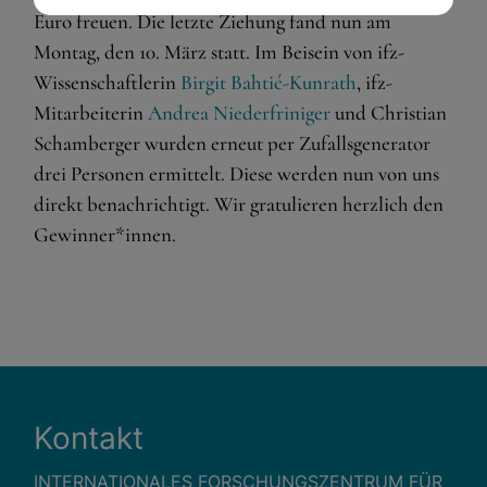
Essenzielle Cookies ermöglichen grundlegende Funktionen
Euro freuen. Die letzte Ziehung fand nun am
und sind für die einwandfreie Funktion der Website
Montag, den 10. März statt. Im Beisein von ifz-
dringend erforderlich.
Wissenschaftlerin
Birgit Bahtić-Kunrath
, ifz-
Warenkorb
Mitarbeiterin
Andrea Niederfriniger
und Christian
Spracheinstellungen
Schamberger wurden erneut per Zufallsgenerator
drei Personen ermittelt. Diese werden nun von uns
Externe Medien
direkt benachrichtigt. Wir gratulieren herzlich den
Wenn Cookies von externen Medien akzeptiert werden,
Gewinner*innen.
bedarf der Zugriff auf externe Inhalte keiner manuellen
Zustimmung mehr.
Google Maps
Eingebettete Inhalte
Kontakt
INTERNATIONALES FORSCHUNGSZENTRUM FÜR