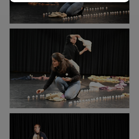
Essenzielle Cookies ermöglichen grundlegende Funktionen
und sind für die einwandfreie Funktion der Website
dringend erforderlich.
Warenkorb
Spracheinstellungen
Externe Medien
Wenn Cookies von externen Medien akzeptiert werden,
bedarf der Zugriff auf externe Inhalte keiner manuellen
Zustimmung mehr.
Google Maps
Eingebettete Inhalte