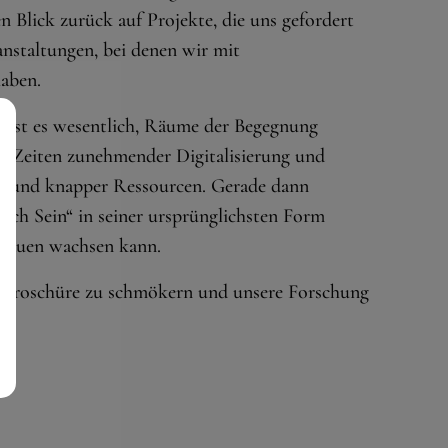
n Blick zurück auf Projekte, die uns gefordert
nstaltungen, bei denen wir mit
aben.
 ist es wesentlich, Räume der Begegnung
 in Zeiten zunehmender Digitalisierung und
nz und knapper Ressourcen. Gerade dann
sch Sein“ in seiner ursprünglichsten Form
rtrauen wachsen kann.
re Broschüre zu schmökern und unsere Forschung