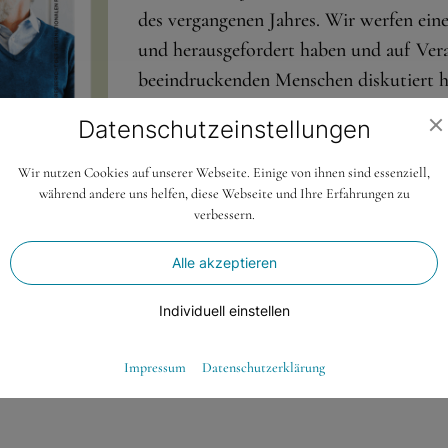
des vergangenen Jahres. Wir werfen eine
und herausgefordert haben und auf Vera
beeindruckenden Menschen diskutiert h
Wir sind überzeugt: Für Gemeinschaften
Datenschutz­einstellungen
lebendig zu halten. Dies gilt besonders
Wir nutzen Cookies auf unserer Webseite. Einige von ihnen sind essenziell,
Automatisierung, künstlicher Intellige
während andere uns helfen, diese Webseite und Ihre Erfahrungen zu
braucht es diese Räume, damit das „Men
verbessern.
nicht verloren geht. Orte, an denen Ve
Alle akzeptieren
Wir laden Sie herzlich ein, durch unse
Individuell einstellen
kennenzulernen.
Essenziell
Ihr ifz-Team
Impressum
Datenschutzerklärung
Essenzielle Cookies ermöglichen grundlegende Funktionen und sind für die
einwandfreie Funktion der Website dringend erforderlich.