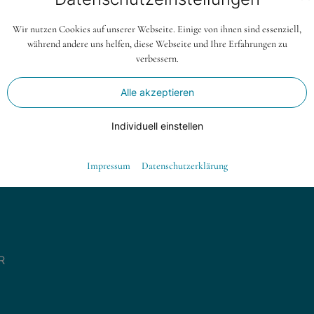
Die Fragen wurden nach einem quantitat
Wir nutzen Cookies auf unserer Webseite. Einige von ihnen sind essenziell,
Dadurch können zum einen angenommene
während andere uns helfen, diese Webseite und Ihre Erfahrungen zu
anderen aber auch noch unbekannte ges
verbessern.
werden. Ein erster, deskriptiver Bericht
Alle akzeptieren
Individuell einstellen
Essenziell
Impressum
Datenschutzerklärung
Essenzielle Cookies ermöglichen grundlegende Funktionen und sind für die
einwandfreie Funktion der Website dringend erforderlich.
Warenkorb
Spracheinstellungen
R
Externe Medien
Wenn Cookies von externen Medien akzeptiert werden, bedarf der Zugriff