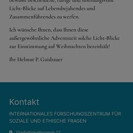
und sind für die einwandfreie Funktion der Website
dringend erforderlich.
Licht-Blicke auf Lebensbejahendes und
Zusammenführendes zu werfen.
Warenkorb
Spracheinstellungen
Ich wünsche Ihnen, dass Ihnen diese
außergewöhnliche Adventszeit solche Licht-Blicke
Externe Medien
zur Einstimmung auf Weihnachten bereithält!
Wenn Cookies von externen Medien akzeptiert werden,
bedarf der Zugriff auf externe Inhalte keiner manuellen
Ihr Helmut P. Gaisbauer
Zustimmung mehr.
Google Maps
Eingebettete Inhalte
Kontakt
INTERNATIONALES FORSCHUNGSZENTRUM FÜR
SOZIALE UND ETHISCHE FRAGEN
Dreifaltigkeitsgasse 12