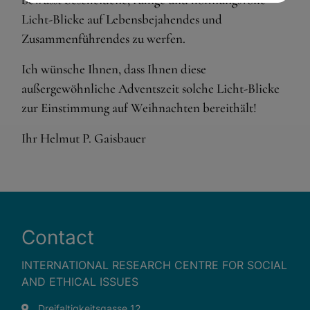
Essenzielle Cookies ermöglichen grundlegende Funktionen
und sind für die einwandfreie Funktion der Website
Licht-Blicke auf Lebensbejahendes und
dringend erforderlich.
Zusammenführendes zu werfen.
Shopping cart
Ich wünsche Ihnen, dass Ihnen diese
Spracheinstellungen
außergewöhnliche Adventszeit solche Licht-Blicke
zur Einstimmung auf Weihnachten bereithält!
Externe Medien
Wenn Cookies von externen Medien akzeptiert werden,
Ihr Helmut P. Gaisbauer
bedarf der Zugriff auf externe Inhalte keiner manuellen
Zustimmung mehr.
Google Maps
Eingebettete Inhalte
Contact
INTERNATIONAL RESEARCH CENTRE FOR SOCIAL
AND ETHICAL ISSUES
Dreifaltigkeitsgasse 12