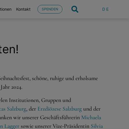
DE
tionen
Kontakt
SPENDEN
ten!
ihnachtsfest, schöne, ruhige und erholsame
Jahr 2024.
elen Institutionen, Gruppen und
tas Salzburg
, der
Erzdiözese Salzburg
und der
anken wir unserer Geschäftsführerin
Michaela
an Lagger
sowie unserer Vize-Präsidentin
Silvia