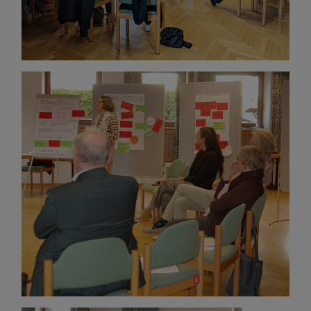
und sind für die einwandfreie Funktion der Website
dringend erforderlich.
Warenkorb
Spracheinstellungen
Externe Medien
Wenn Cookies von externen Medien akzeptiert werden,
bedarf der Zugriff auf externe Inhalte keiner manuellen
Zustimmung mehr.
Google Maps
Eingebettete Inhalte