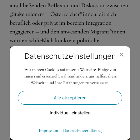
anschließenden Reflexion und Diskussion zwischen
„Stakeholdern“ – Österreicher*innen, die sich
beruflich oder privat im Bereich Integration
engagieren – und den anwesenden Migrant*innen
wurden schließlich konkrete politische
Handlungsempfehlungen formuliert.
Datenschutz­einstellungen
Ein großes Dankeschön an alle Beteiligten, die sich
Wir nutzen Cookies auf unserer Webseite. Einige von
für den CrossTalk Zeit genommen und ihre
ihnen sind essenziell, während andere uns helfen, diese
wertvollen Erfahrungen eingebracht haben.
Webseite und Ihre Erfahrungen zu verbessern.
Alle akzeptieren
Individuell einstellen
Essenziell
Impressum
Datenschutzerklärung
Essenzielle Cookies ermöglichen grundlegende Funktionen