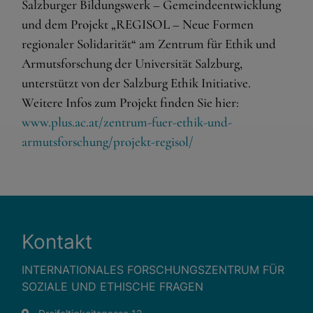
und sind für die einwandfreie Funktion der Website
Salzburger Bildungswerk – Gemeindeentwicklung
dringend erforderlich.
und dem Projekt „REGISOL – Neue Formen
Warenkorb
regionaler Solidarität“ am Zentrum für Ethik und
Spracheinstellungen
Armutsforschung der Universität Salzburg,
unterstützt von der Salzburg Ethik Initiative.
Externe Medien
Weitere Infos zum Projekt finden Sie hier:
www.plus.ac.at/zentrum-fuer-ethik-und-
Wenn Cookies von externen Medien akzeptiert werden,
bedarf der Zugriff auf externe Inhalte keiner manuellen
armutsforschung/projekt-regisol/
Zustimmung mehr.
Google Maps
Eingebettete Inhalte
Kontakt
INTERNATIONALES FORSCHUNGSZENTRUM FÜR
SOZIALE UND ETHISCHE FRAGEN