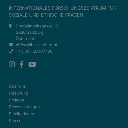
bedarf der Zugriff auf externe Inhalte keiner manuellen
INTERNATIONALES FORSCHUNGSZENTRUM FÜR
Zustimmung mehr.
SOZIALE UND ETHISCHE FRAGEN
Google Maps
Dreifaltigkeitsgasse 12
Eingebettete Inhalte
5020 Salzburg
Österreich
office@ifz-salzburg.at
+43 681 20507738
Über uns
Forschung
Projekte
Dienstleistungen
Publikationen
Presse