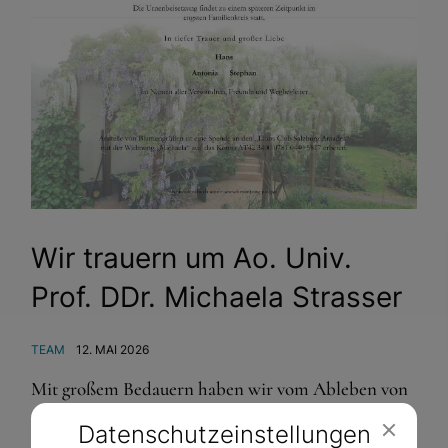
Wir trauern um Ao. Univ.
Prof. DDr. Michaela Strasser
TEAM
12. MAI 2026
Mit großem Bedauern haben wir vom Ableben von
Professorin DDr. Michaela Strasser erfahren.
Datenschutz­einstellungen
Michaela Strasser hat das ifz von 2009 bis 2017 mit