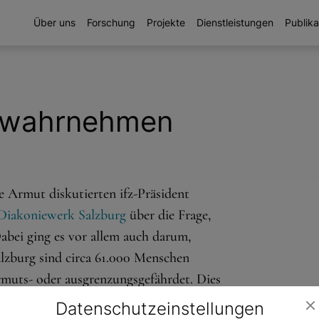
Über uns
Forschung
Projekte
Dienstleistungen
Publika
t wahrnehmen
Armut diskutierten ifz-Präsident
Diakoniewerk Salzburg
über die Frage,
bei ging es vor allem auch darum,
lzburg sind circa 61.000 Menschen
muts- oder ausgrenzungsgefährdet. Dies
serer Gesellschaft empfinden oft Scham,
Datenschutz­einstellungen