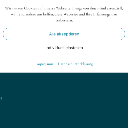
aus geht.
Wir nutzen Cookies auf unserer Webseite. Einige von ihnen sind essenziell,
ktuellen Ausgabe (04/2020) der
während andere uns helfen, diese Webseite und Ihre Erfahrungen zu
verbessern.
Alle akzeptieren
Individuell einstellen
Essenziell
Impressum
Datenschutzerklärung
Essenzielle Cookies ermöglichen grundlegende Funktionen und sind für die
einwandfreie Funktion der Website dringend erforderlich.
Warenkorb
Spracheinstellungen
R
Externe Medien
Wenn Cookies von externen Medien akzeptiert werden, bedarf der Zugriff
auf externe Inhalte keiner manuellen Zustimmung mehr.