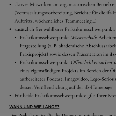
aktives Mitwirken am organisatorischen Betrieb ei
(Veranstaltungsvorbereitung, Berichte für die ifz
Auftritts, wöchentliches Teammeeting…)
zusätzlich frei wählbarer Praktikumsschwerpunkt:
Praktikumsschwerpunkt
Wissenschaft
: Arbeite
Fragestellung (z. B. akademische Abschlussarbei
Praxisprojekt) sowie dessen Präsentation im if
Praktikumsschwerpunkt
Öffentlichkeitsarbeit 
eines eigenständigen Projekts im Bereich der Öff
aufbereiteter Podcast, Imagevideo, Lego-Seriou
dessen Veröffentlichung auf der ifz-Homepage
Für beide Praktikumsschwerpunkte gilt: Ihrer Krea
WANN UND WIE LANGE?
Das Praktikum ist für die Dauer von mindestens zwe