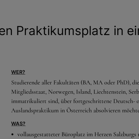
nen Praktikumsplatz in e
WER?
Studierende aller Fakultäten (BA, MA oder PhD), di
Mitgliedsstaat, Norwegen, Island, Liechtenstein, Se
immatrikuliert sind, über fortgeschrittene Deutsch- 
Auslandspraktikum in Österreich absolvieren möcht
WAS?
vollausgestatteter Büroplatz im Herzen Salzburgs