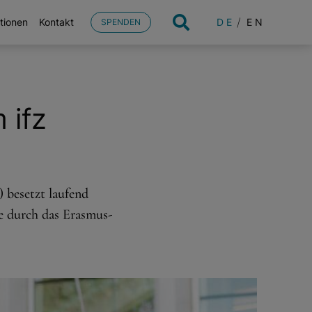
DE
EN
tionen
Kontakt
SPENDEN
 ifz
) besetzt laufend
ie durch das Erasmus-