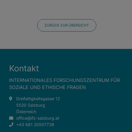
Warenkorb
Spracheinstellungen
Externe Medien
ZURÜCK ZUR ÜBERSICHT
Wenn Cookies von externen Medien akzeptiert werden,
bedarf der Zugriff auf externe Inhalte keiner manuellen
Zustimmung mehr.
Google Maps
Kontakt
Eingebettete Inhalte
INTERNATIONALES FORSCHUNGSZENTRUM FÜR
SOZIALE UND ETHISCHE FRAGEN
Dreifaltigkeitsgasse 12
5020 Salzburg
Österreich
office@ifz-salzburg.at
+43 681 20507738