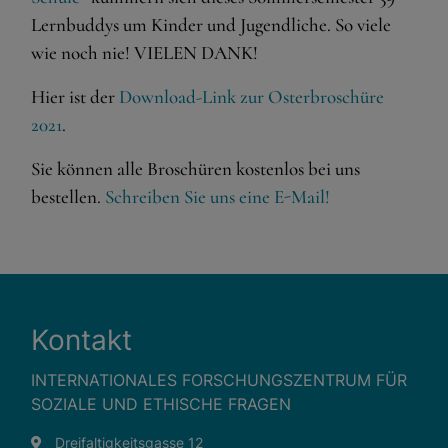
und sind für die einwandfreie Funktion der Website
dringend erforderlich.
Lernbuddys um Kinder und Jugendliche. So viele
wie noch nie! VIELEN DANK!
Warenkorb
Spracheinstellungen
Hier ist der
Download-Link zur Osterbroschüre
2021
.
Externe Medien
Sie können alle Broschüren kostenlos bei uns
Wenn Cookies von externen Medien akzeptiert werden,
bestellen.
Schreiben Sie uns eine E-Mail!
bedarf der Zugriff auf externe Inhalte keiner manuellen
Zustimmung mehr.
Google Maps
Eingebettete Inhalte
Kontakt
INTERNATIONALES FORSCHUNGSZENTRUM FÜR
SOZIALE UND ETHISCHE FRAGEN
Dreifaltigkeitsgasse 12