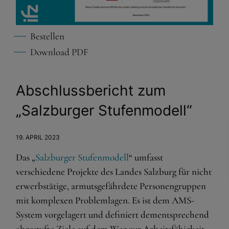
Bestellen
Download PDF
Abschlussbericht zum
„Salzburger Stufenmodell“
19. APRIL 2023
Das „
Salzburger Stufenmodell
“ umfasst
verschiedene Projekte des Landes Salzburg für nicht
erwerbstätige, armutsgefährdete Personengruppen
mit komplexen Problemlagen. Es ist dem AMS-
System vorgelagert und definiert dementsprechend
abgestufte Ziele auf dem Weg zur Arbeitsfähigkeit,