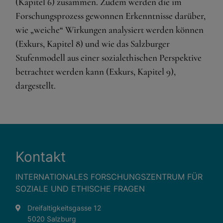
(Kapitel 6) zusammen. Zudem werden die im
Google Maps
Forschungsprozess gewonnen Erkenntnisse darüber,
Eingebettete Inhalte
wie „weiche“ Wirkungen analysiert werden können
(Exkurs, Kapitel 8) und wie das Salzburger
Stufenmodell aus einer sozialethischen Perspektive
betrachtet werden kann (Exkurs, Kapitel 9),
dargestellt.
Kontakt
INTERNATIONALES FORSCHUNGSZENTRUM FÜR
SOZIALE UND ETHISCHE FRAGEN
Dreifaltigkeitsgasse 12
5020 Salzburg