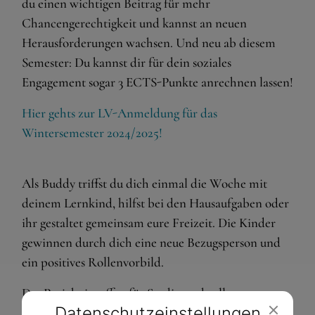
du einen wichtigen Beitrag für mehr
Chancengerechtigkeit und kannst an neuen
Herausforderungen wachsen. Und neu ab diesem
Semester: Du kannst dir für dein soziales
Engagement sogar 3 ECTS-Punkte anrechnen lassen!
Hier gehts zur LV-Anmeldung für das
Wintersemester 2024/2025!
Als Buddy triffst du dich einmal die Woche mit
deinem Lernkind, hilfst bei den Hausaufgaben oder
ihr gestaltet gemeinsam eure Freizeit. Die Kinder
gewinnen durch dich eine neue Bezugsperson und
ein positives Rollenvorbild.
Das Projekt ist offen für Studierende aller
Datenschutz­einstellungen
Studienrichtungen!