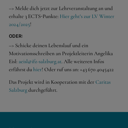
Wenn Cookies von externen Medien akzeptiert werden,
–> Melde dich jetzt zur Lehrveranstaltung an und
bedarf der Zugriff auf externe Inhalte keiner manuellen
Zustimmung mehr.
erhalte 3 ECTS-Punkte:
Hier geht’s zur LV Winter
2024/2025
!
Google Maps
Eingebettete Inhalte
ODER:
–> Schicke deinen Lebenslauf und ein
Motivationsschreiben an Projektleiterin Angelika
Eisl:
aeisl@ifz-salzburg.at
. Alle weiteren Infos
erfährst du
hier
! Oder ruf uns an: +43 670 4045422
Das Projekt wird in Kooperation mit der
Caritas
Salzburg
durchgeführt.