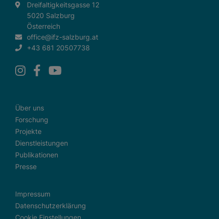
und sind für die einwandfreie Funktion der Website
Dreifaltigkeitsgasse 12
dringend erforderlich.
5020 Salzburg
Österreich
Warenkorb
office@ifz-salzburg.at
Spracheinstellungen
+43 681 20507738
Externe Medien
Wenn Cookies von externen Medien akzeptiert werden,
bedarf der Zugriff auf externe Inhalte keiner manuellen
Über uns
Zustimmung mehr.
Forschung
Google Maps
Projekte
Eingebettete Inhalte
Dienstleistungen
Publikationen
Presse
Impressum
Datenschutzerklärung
Cookie Einstellungen