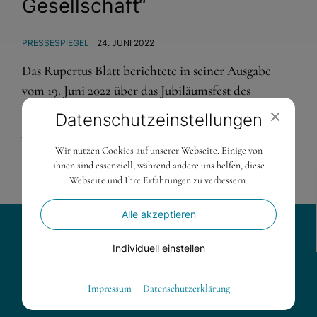
Gesellschaft“
PRESSESPIEGEL
24. JUNI 2022
Das Rupertus Blatt berichtete in seiner Ausgabe
vom 19. Juni 2022 über das Jubiläumsfest des
Internationalen Forschungszentrums (ifz) vom 7.
Datenschutz­einstellungen
Juni 2022. Lesen Sie hier den
ganzen Beitrag als
PDF
!
Wir nutzen Cookies auf unserer Webseite. Einige von
ihnen sind essenziell, während andere uns helfen, diese
Webseite und Ihre Erfahrungen zu verbessern.
Alle akzeptieren
Kontakt
Individuell einstellen
INTERNATIONALES FORSCHUNGSZENTRUM FÜR
Essenziell
Impressum
Datenschutzerklärung
SOZIALE UND ETHISCHE FRAGEN
Essenzielle Cookies ermöglichen grundlegende Funktionen