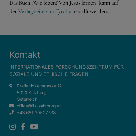
Spracheinstellungen
Das Buch „Wie leben? Von Jesus lernen“ kann auf
der
Verlagsseite von Tyrolia
bestellt werden.
Externe Medien
Wenn Cookies von externen Medien akzeptiert werden,
bedarf der Zugriff auf externe Inhalte keiner manuellen
Zustimmung mehr.
Google Maps
Kontakt
Eingebettete Inhalte
INTERNATIONALES FORSCHUNGSZENTRUM FÜR
SOZIALE UND ETHISCHE FRAGEN
Dreifaltigkeitsgasse 12
5020 Salzburg
Österreich
office@ifz-salzburg.at
+43 681 20507738