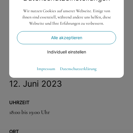
Wir nutzen Cookies auf unserer Webseite. Einige von
ihnen sind essenziell, während andere uns helfen, diese
Webseite und Ihre Erfahrungen zu verbessern.
Alle akzeptieren
Individuell einstellen
Essenziell
Impressum
Datenschutzerklärung
Essenzielle Cookies ermöglichen grundlegende Funktionen
12. Juni 2023
und sind für die einwandfreie Funktion der Website
dringend erforderlich.
Warenkorb
UHRZEIT
Spracheinstellungen
18:00 bis 19:00 Uhr
Externe Medien
ORT