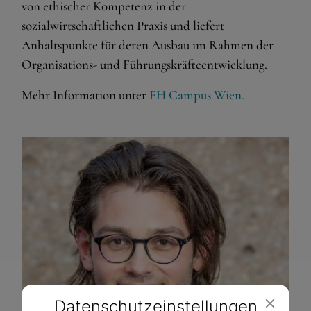
von ethischer Kompetenz in der
sozialwirtschaftlichen Praxis und liefert
Anhaltspunkte für deren Ausbau im Rahmen der
Organisations- und Führungskräfteentwicklung.
Mehr Information unter
FH Campus Wien.
Datenschutz­einstellungen