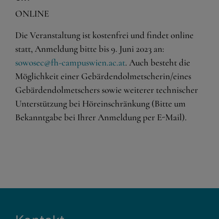
Wenn Cookies von externen Medien akzeptiert werden,
ONLINE
bedarf der Zugriff auf externe Inhalte keiner manuellen
Zustimmung mehr.
Die Veranstaltung ist kostenfrei und findet online
Google Maps
statt, Anmeldung bitte bis 9. Juni 2023 an:
Eingebettete Inhalte
sowosec@fh-campuswien.ac.at
. Auch besteht die
Möglichkeit einer Gebärdendolmetscherin/eines
Gebärdendolmetschers sowie weiterer technischer
Unterstützung bei Höreinschränkung (Bitte um
Bekanntgabe bei Ihrer Anmeldung per E-Mail).