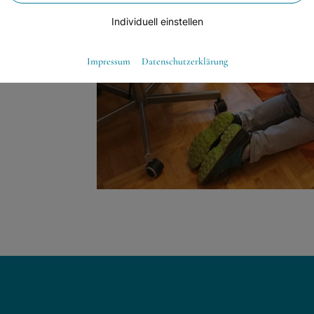
Individuell einstellen
Essenziell
Impressum
Datenschutzerklärung
Essenzielle Cookies ermöglichen grundlegende Funktionen und sind für die
einwandfreie Funktion der Website dringend erforderlich.
Warenkorb
Spracheinstellungen
Externe Medien
Wenn Cookies von externen Medien akzeptiert werden, bedarf der Zugriff
auf externe Inhalte keiner manuellen Zustimmung mehr.
Google Maps
Eingebettete Inhalte