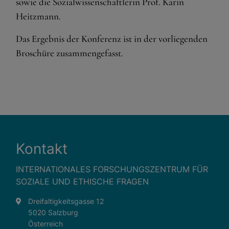
sowie die Sozialwissenschaftlerin Prof. Karin
Heitzmann.
Eingebettete Inhalte
Das Ergebnis der Konferenz ist in der vorliegenden
Broschüre zusammengefasst.
Kontakt
INTERNATIONALES FORSCHUNGSZENTRUM FÜR
SOZIALE UND ETHISCHE FRAGEN
Dreifaltigkeitsgasse 12
5020 Salzburg
Österreich