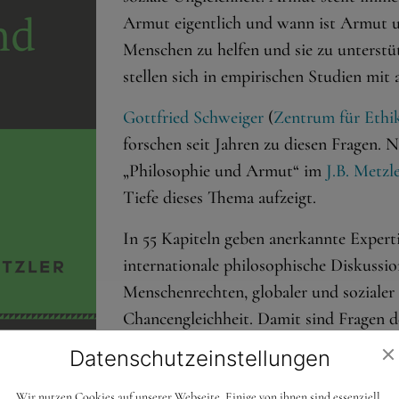
Armut eigentlich und wann ist Armut u
Menschen zu helfen und sie zu unterst
stellen sich in empirischen Studien mi
Gottfried Schweiger
(
Zentrum für Ethi
forschen seit Jahren zu diesen Fragen. 
„Philosophie und Armut“ im
J.B. Metzl
Tiefe dieses Thema aufzeigt.
In 55 Kapiteln geben anerkannte Expert
internationale philosophische Diskussi
Menschenrechten, globaler und soziale
Chancengleichheit. Damit sind Fragen d
Erreichung der Nachhaltigen Entwicklun
Datenschutz­einstellungen
sozialstaatlichen Unterstützung armer 
Wir nutzen Cookies auf unserer Webseite. Einige von ihnen sind essenziell,