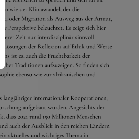
arme Menschen zu spenden und sich für sie
ngen wie der Klimawandel, der die
t, oder Migration als Ausweg aus der Armut,
 Perspektive beleuchtet. Es zeigt sich hier
serer Zeit nur interdisziplinär sinnvoll
e Lösungen der Reflexion auf Ethik und Werte
hs ist es, auch die Fruchtbarkeit der
scher Traditionen aufzuzeigen. So finden sich
ophie ebenso wie zur afrikanischen und
 langjähriger internationaler Kooperationen,
orschung aufgebaut wurden. Angesichts der
k, dass 2021 rund 150 Millionen Menschen
nd auch der Ausblick in den reichen Ländern
 ein aktuelles und wichtiges Thema in