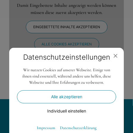
Damit Eingebettete Inhalte angezeigt werden können
müssen diese zuerst akzeptiert werden.
EINGEBETTETE INHALTE AKZEPTIEREN
ALLE COOKIES AKZEPTIEREN
Datenschutz­einstellungen
Wir nutzen Cookies auf unserer Webseite. Einige von
LESEN SIE MEHR
ihnen sind essenziell, während andere uns helfen, diese
Webseite und Ihre Erfahrungen zu verbessern.
Alle akzeptieren
Individuell einstellen
Kontakt
Essenziell
Impressum
Datenschutzerklärung
INTERNATIONALES FORSCHUNGSZENTRUM FÜR