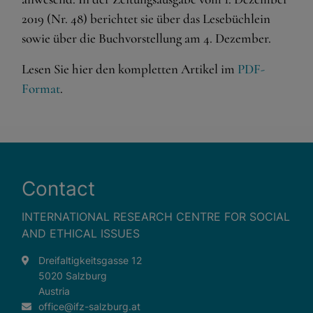
dringend erforderlich.
2019 (Nr. 48) berichtet sie über das Lesebüchlein
Shopping cart
sowie über die Buchvorstellung am 4. Dezember.
Spracheinstellungen
Lesen Sie hier den kompletten Artikel im
PDF-
Externe Medien
Format
.
Wenn Cookies von externen Medien akzeptiert werden,
bedarf der Zugriff auf externe Inhalte keiner manuellen
Zustimmung mehr.
Google Maps
Contact
Eingebettete Inhalte
INTERNATIONAL RESEARCH CENTRE FOR SOCIAL
AND ETHICAL ISSUES
Dreifaltigkeitsgasse 12
5020 Salzburg
Austria
office@ifz-salzburg.at