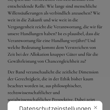
entscheidende Rolle: Wie lange sind menschliche
Willensäußerungen als verbindlich anzusehen? Wie
weit in die Zukunft und wie weit in die
Vergangenheit reicht die Verantwortung, die wir für
unsere Handlungen haben? Ist es plausibel, dass die
Verantwortung für eine Handlung verjährt? Und
welche Bedeutung kommt dem Verstreichen von
Zeit bei der Allokation knapper Güter und für die
Gewährleistung von Chancengleichheit zu?
Der Band veranschaulicht die zeitliche Dimension
der Gerechtigkeit, die in der Ethik bisher kaum
beachtet worden ist, aus philosophischer,
rechtswissenschaftlicher und
sozialwissenschaftlicher Perspektive. Dabei zeigt
sich, dass jede Theorie gerechter Verteilung dem
Datenschutz­einstellungen