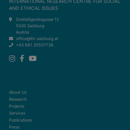
INTERNATIONAL RESEARCH CENTRE FOR SOCIAL
Wenn Cookies von externen Medien akzeptiert werden,
bedarf der Zugriff auf externe Inhalte keiner manuellen
AND ETHICAL ISSUES
Zustimmung mehr.
Dreifaltigkeitsgasse 12
Google Maps
5020 Salzburg
Eingebettete Inhalte
Austria
office@ifz-salzburg.at
+43 681 20507738
About Us
Research
Projects
Services
Publications
Press