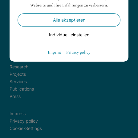
office@ifz-salzburg.at
Webseite und Ihre Erfahrungen zu verbessern.
+43 681 20507738
Alle akzeptieren
Individuell einstellen
Essenziell
Imprint
Privacy policy
About Us
Essenzielle Cookies ermöglichen grundlegende Funktionen
Research
und sind für die einwandfreie Funktion der Website
dringend erforderlich.
Projects
Services
Shopping cart
Publications
Spracheinstellungen
Press
Externe Medien
Impress
Wenn Cookies von externen Medien akzeptiert werden,
Privacy policy
bedarf der Zugriff auf externe Inhalte keiner manuellen
Cookie-Settings
Zustimmung mehr.